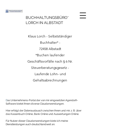
BUCHHALTUNGSBÜRO*
LORCH IN ALBSTADT
Klaus Lorch - Selbstständiger
Buchhalter* -
72458 Albstadt
*Buchen laufender
Geschäftsvorfälle nach § 6 Nr.
Steuerberatungsgesetz
-
Laufende Lohn- und
Gehaltsabrechnungen
D
as Unternehmens-Portal der von mir eingesetzten Agenda®-
Software bietet Ihnen diverse Cloudanwendungen.
Hier erfolgt der Datenaustausch zwischen Ihnen und mir, z. B. über
das Kassenbuch Online, Bank Online und Auswertungen Online.
Für Nutzer dieser Cloudanwendungen biete ich meine
Dienstleistungen auch deutschlandweit an.