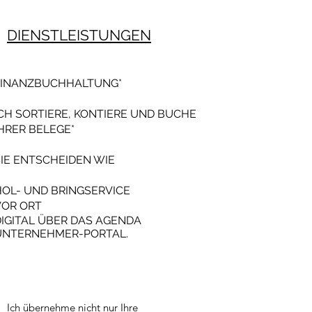
DIENSTLEISTUNGEN
FINANZBUCHHALTUNG*
ICH SORTIERE, KONTIERE UND BUCHE
HRER BELEGE*
SIE ENTSCHEIDEN WIE
HOL- UND BRINGSERVICE
VOR ORT
DIGITAL ÜBER DAS AGENDA
UNTERNEHMER-PORTAL.
Ich übernehme nicht nur Ihre